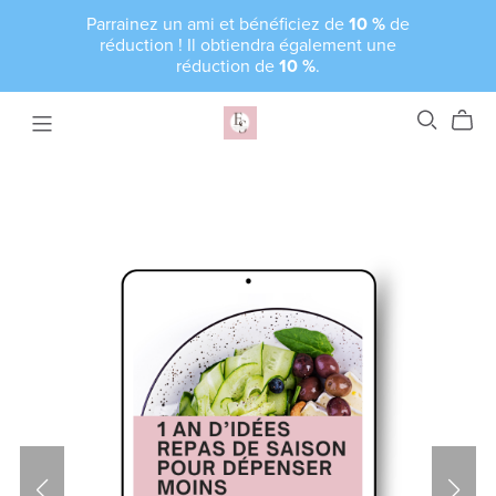
Parrainez un ami et bénéficiez de
10 %
de
réduction ! Il obtiendra également une
réduction de
10 %
.