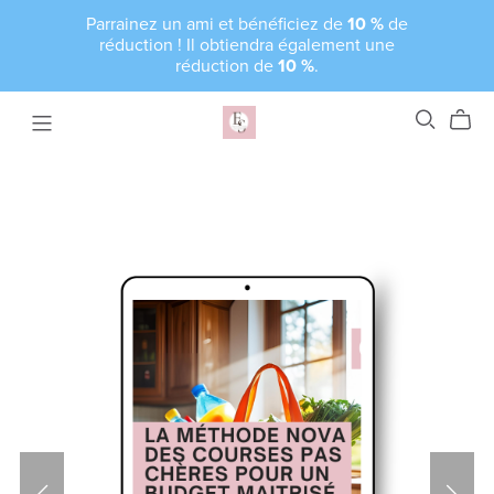
Parrainez un ami et bénéficiez de
10 %
de
réduction ! Il obtiendra également une
réduction de
10 %
.